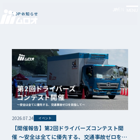
News
JP
EN
MENU
TOP
お知らせ
お知らせ
2026.07.24
イベント
【開催報告】第2回ドライバーズコンテスト開
催 ～安全は全てに優先する、交通事故ゼロを目